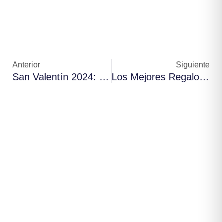
Anterior
Siguiente
San Valentín 2024: Cómo Lo Celebran Los Suizos
Los Mejores Regalos Suizos Para El Día De La Madre: Relojes Suizos